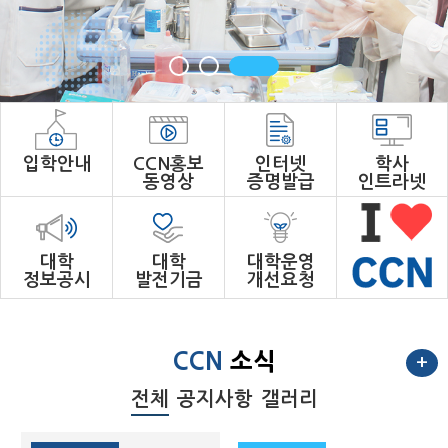
입학안내
CCN홍보
인터넷
학사
동영상
증명발급
인트라넷
대학
대학
대학운영
정보공시
발전기금
개선요청
CCN
소식
+
전체
공지사항
갤러리