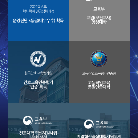
2022학년도
교육부
학사학위 전공심화과정
교원(보건교사)
운영진단 S등급(매우우수) 획득
양성대학
한국간호교육평가원
고등직업교육평가인증원
간호교육인증평가
고등직업교육
'인증' 획득
품질인증대학
전문대학 혁신지원사업
지역혁신중심대학지원체계
I 유형 선정